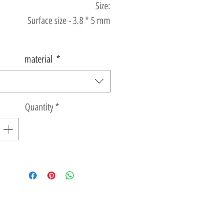
Size:
Surface size - 3.8 * 5 mm
material
*
Quantity
*