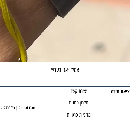
צמיד ״אני בעדי״
ציאת מידה
יצירת קשר
תקנון החנות
TAL BARZILAY , Tal Barzilay Jewelry | טל ברזילי - עיצוב תכשיטים | Ramat Gan
מדיניות פרטיות