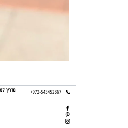
מדריך למ
+972-543452867