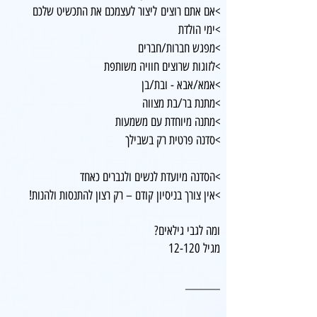
>אם אתם רוצים
ליצור לעצמכם את התכשיט שלכם
>
ימי הולדת
>
מפגש חברות/חברים
>לזוגות שרוצים חוויה משותפת
>אמא/אבא - ובת/בן
>מתנת בר/בת מצווה
>
מתנה מיוחדת עם משמעות
>
סדנה פרטית רק בשבילך
>
הסדנה מיועדת לנשים ולגברים כאחד
>
אין צורך בניסיון קודם – רק רצון להתנסות ולהנות!​
ומה לגבי גילאים?
מגיל 12-120
_______